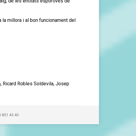
ig, de les entitats esportives de
 la millora i al bon funcionament del
a, Ricard Robles Soldevila, Josep
3 851 45 40