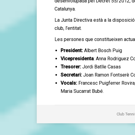
desenvolupada pel Decret 55/2012, de 
Catalunya.
La Junta Directiva està a la disposició
club, l’entitat.
Les persones que constitueixen actual
President:
Albert Bosch Puig
Vicepresidenta
: Anna Rodriguez C
Tresorer:
Jordi Batlle Casas
Secretari:
Joan Ramon Fontserè C
Vocals:
Francesc Puigferrer Rovira
Maria Sucarrat Bubé.
Club Tenni