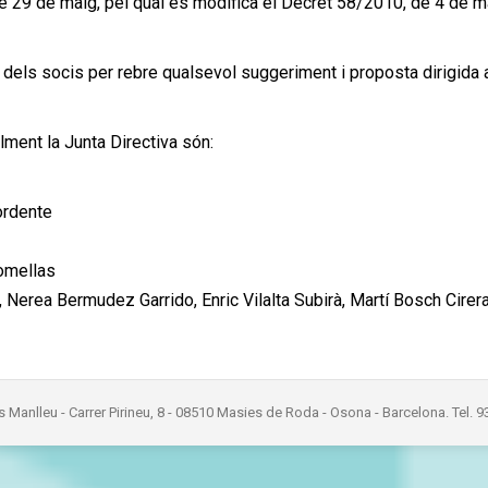
29 de maig, pel qual es modifica el Decret 58/2010, de 4 de ma
 dels socis per rebre qualsevol suggeriment i proposta dirigida a
ment la Junta Directiva són:
ordente
omellas
, Nerea Bermudez Garrido, Enric Vilalta Subirà, Martí Bosch Cirer
s Manlleu - Carrer Pirineu, 8 - 08510 Masies de Roda - Osona - Barcelona. Tel. 9