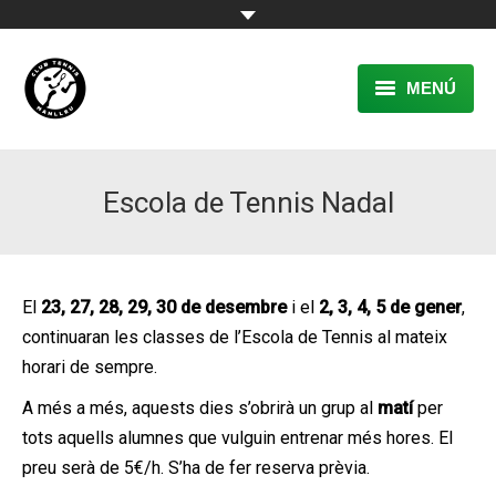
MENÚ
EL CLUB
Escola de Tennis Nadal
RESERVA
TENNIS
PÀDEL
El
23, 27, 28, 29, 30 de desembre
i el
2, 3, 4, 5 de gener
,
continuaran les classes de l’Escola de Tennis al mateix
ACTIVITATS
horari de sempre.
CONTACTE
A més a més, aquests dies s’obrirà un grup al
matí
per
tots aquells alumnes que vulguin entrenar més hores. El
preu serà de 5€/h. S’ha de fer reserva prèvia.