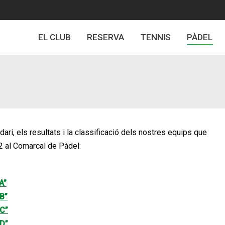
EL CLUB
RESERVA
TENNIS
PÀDEL
ari, els resultats i la classificació dels nostres equips que
 al Comarcal de Pàdel:
A”
B”
“C”
“D”