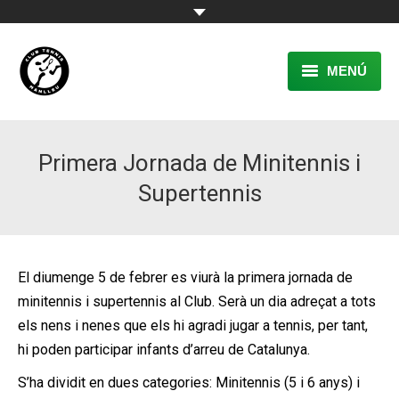
MENÚ
EL CLUB
Primera Jornada de Minitennis i
RESERVA
Supertennis
TENNIS
PÀDEL
El diumenge 5 de febrer es viurà la primera jornada de
ACTIVITATS
minitennis i supertennis al Club. Serà un dia adreçat a tots
CONTACTE
els nens i nenes que els hi agradi jugar a tennis, per tant,
hi poden participar infants d’arreu de Catalunya.
S’ha dividit en dues categories: Minitennis (5 i 6 anys) i