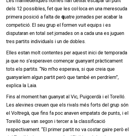
Les manlleuenques només han deixat escapar un punt
dels 12 possibles, fet que les col·loca en una merescuda
primera posició a falta de
q
uatre jornades
per acabar la
competició. El seu grup el formen vuit equips i es
disputaran en total set jornades on a cada una es juguen
tres partits individuals i un de dobles.
Elles estan molt contentes per aquest inici de temporada
ja que no s’esperaven començar guanyant pràcticament
tots els partits. “No m’ho esperava, si que creia que
guanyaríem algun partit però que també en perdríem”,
explica la Laia.
Fins al moment han guanyat al Vic, Puigcerdà i el Torelló.
Les alevines creuen que els rivals més forts del grup són
el Voltregà, que fins fa poc anaven empatats de punts, i el
Torelló que van segon i tercer a la classificació
respectivament. “El primer partit no va costar gaire però el