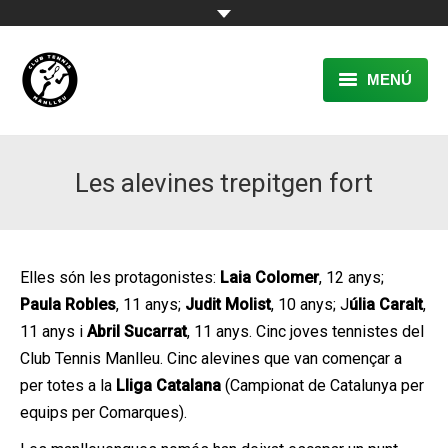
MENÚ
EL CLUB
Les alevines trepitgen fort
RESERVA
TENNIS
PÀDEL
Elles són les protagonistes:
Laia Colomer
, 12 anys;
Paula Robles
, 11 anys;
Judit Molist
, 10 anys; J
úlia Caralt
,
ACTIVITATS
11 anys i
Abril Sucarrat
, 11 anys. Cinc joves tennistes del
Club Tennis Manlleu. Cinc alevines que van començar a
CONTACTE
per totes a la
Lliga Catalana
(Campionat de Catalunya per
equips per Comarques).