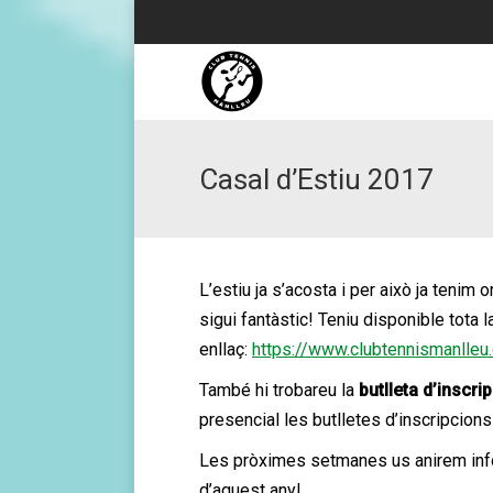
Casal d’Estiu 2017
L’estiu ja s’acosta i per això ja tenim 
sigui fantàstic! Teniu disponible tota 
enllaç:
https://www.clubtennismanlleu.c
També hi trobareu la
butlleta d’inscri
presencial les butlletes d’inscripcions
Les pròximes setmanes us anirem infor
d’aquest any!