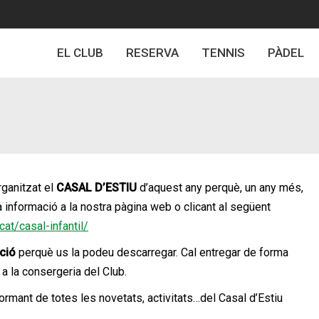
EL CLUB
RESERVA
TENNIS
PÀDEL
organitzat el
CASAL D’ESTIU
d’aquest any perquè, un any més,
la informació a la nostra pàgina web o clicant al següent
at/casal-infantil/
pció
perquè us la podeu descarregar. Cal entreg
ar de forma
 a la consergeria del Club.
mant de totes les novetats, activitats…del Casal d’Estiu