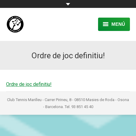
MENÚ
EL CLUB
Ordre de joc definitiu!
RESERVA
TENNIS
PÀDEL
Ordre de joc definitiu!
ACTIVITATS
Club Tennis Manlleu - Carrer Pirineu, 8 - 08510 Masies de Roda - Osona
- Barcelona. Tel. 93 851 45 40
CONTACTE