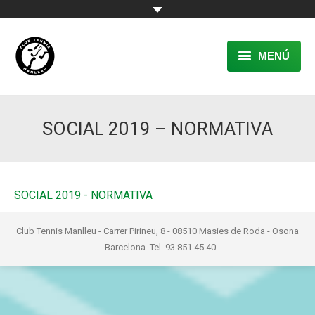
MENÚ
EL CLUB
SOCIAL 2019 – NORMATIVA
RESERVA
TENNIS
PÀDEL
SOCIAL 2019 - NORMATIVA
ACTIVITATS
Club Tennis Manlleu - Carrer Pirineu, 8 - 08510 Masies de Roda - Osona
- Barcelona. Tel. 93 851 45 40
CONTACTE