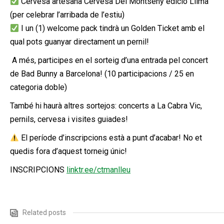
Cervesa artesana Cervesa Del Montseny edició Llima
(per celebrar l’arribada de l’estiu)
I un (1) welcome pack tindrà un Golden Ticket amb el
qual pots guanyar directament un pernil!
️ A més, participes en el sorteig d’una entrada pel concert
de Bad Bunny a Barcelona! (10 participacions / 25 en
categoria doble)
També hi haurà altres sortejos: concerts a La Cabra Vic,
pernils, cervesa i visites guiades!
El període d’inscripcions està a punt d’acabar! No et
quedis fora d’aquest torneig únic!
INSCRIPCIONS
linktr.ee/ctmanlleu
Related posts