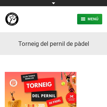
MENÚ
EL CLUB
Torneig del pernil de pàdel
RESERVA
TENNIS
PÀDEL
ACTIVITATS
CONTACTE