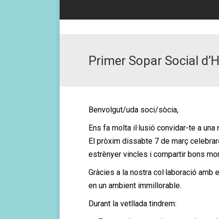
Primer Sopar Social d’H
Benvolgut/uda soci/sòcia,
Ens fa molta il·lusió convidar-te a una 
El pròxim dissabte 7 de març celebra
estrènyer vincles i compartir bons mo
Gràcies a la nostra col·laboració amb 
en un ambient immillorable.
Durant la vetllada tindrem: