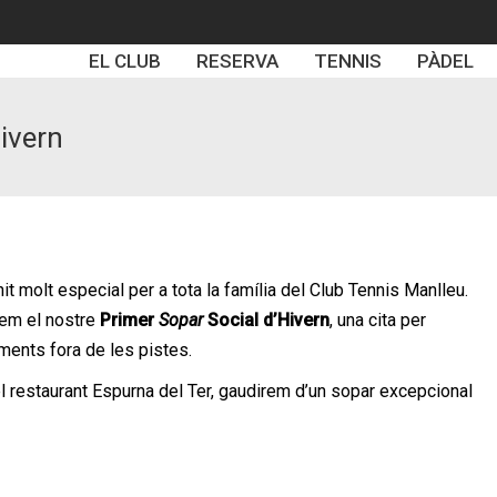
EL CLUB
RESERVA
TENNIS
PÀDEL
ivern
nit molt especial per a tota la família del Club Tennis Manlleu.
rem el nostre
Primer
Sopar
Social d’Hivern
, una cita per
ments fora de les pistes.
el restaurant Espurna del Ter, gaudirem d’un sopar excepcional