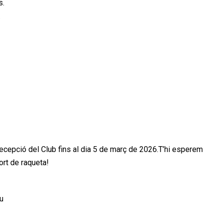
s.
.
 recepció del Club fins al dia 5 de març de 2026.T’hi esperem
ort de raqueta!
u