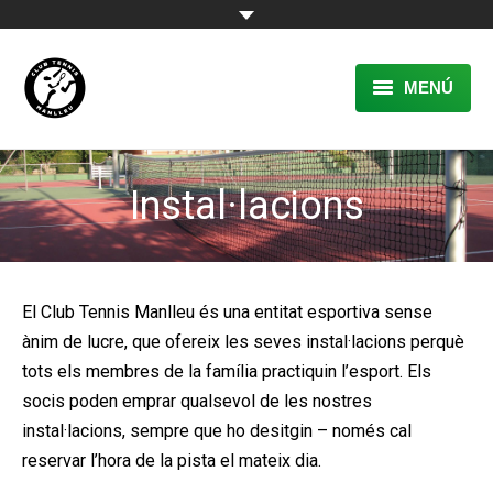
MENÚ
EL CLUB
Instal·lacions
RESERVA
TENNIS
PÀDEL
El Club Tennis Manlleu és una entitat esportiva sense
ànim de lucre, que ofereix les seves instal·lacions perquè
ACTIVITATS
tots els membres de la família practiquin l’esport. Els
CONTACTE
socis poden emprar qualsevol de les nostres
instal·lacions, sempre que ho desitgin – només cal
reservar l’hora de la pista el mateix dia.