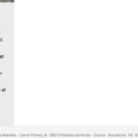
l
l
at
o-
 al
s Manlleu - Carrer Pirineu, 8 - 08510 Masies de Roda - Osona - Barcelona. Tel. 9