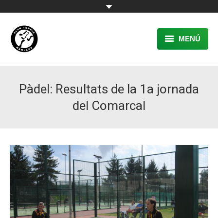
MENÚ
EL CLUB
Pàdel: Resultats de la 1a jornada
RESERVA
del Comarcal
TENNIS
PÀDEL
ACTIVITATS
CONTACTE