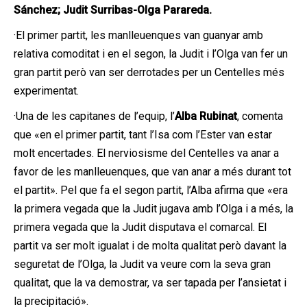
Sánchez; Judit Surribas-Olga Parareda.
·El primer partit, les manlleuenques van guanyar amb
relativa comoditat i en el segon, la Judit i l’Olga van fer un
gran partit però van ser derrotades per un Centelles més
experimentat.
·Una de les capitanes de l’equip, l’
Alba Rubinat
, comenta
que «en el primer partit, tant l’Isa com l’Ester van estar
molt encertades. El nerviosisme del Centelles va anar a
favor de les manlleuenques, que van anar a més durant tot
el partit». Pel que fa el segon partit, l’Alba afirma que «era
la primera vegada que la Judit jugava amb l’Olga i a més, la
primera vegada que la Judit disputava el comarcal. El
partit va ser molt igualat i de molta qualitat però davant la
seguretat de l’Olga, la Judit va veure com la seva gran
qualitat, que la va demostrar, va ser tapada per l’ansietat i
la precipitació».