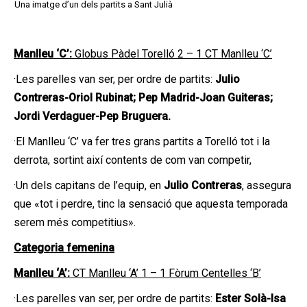
Una imatge d’un dels partits a Sant Julià
Manlleu ‘C’:
Globus Pàdel Torelló 2 – 1 CT Manlleu ‘C’
·Les parelles van ser, per ordre de partits:
Julio
Contreras-Oriol Rubinat
; Pep Madrid-Joan Guiteras;
Jordi Verdaguer-Pep Bruguera.
·El Manlleu ‘C’ va fer tres grans partits a Torelló tot i la
derrota, sortint així contents de com van competir,
·Un dels capitans de l’equip, en
Julio Contreras
, assegura
que «tot i perdre, tinc la sensació que aquesta temporada
serem més competitius».
Categoria femenina
Manlleu ‘A’:
CT Manlleu ‘A’ 1 – 1 Fòrum Centelles ‘B’
·Les parelles van ser, per ordre de partits:
Ester Solà-Isa