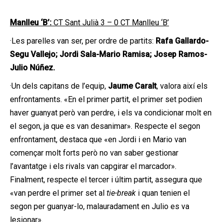
Manlleu ‘B’:
CT Sant Julià 3 – 0 CT Manlleu ‘B’
·Les parelles van ser, per ordre de partits:
Rafa Gallardo-
Segu Vallejo; Jordi Sala-Mario Ramisa; Josep Ramos-
Julio Núñez.
·Un dels capitans de l’equip,
Jaume Caralt
, valora així els
enfrontaments. «En el primer partit, el primer set podien
haver guanyat però van perdre, i els va condicionar molt en
el segon, ja que es van desanimar». Respecte el segon
enfrontament, destaca que «en Jordi i en Mario van
començar molt forts però no van saber gestionar
l’avantatge i els rivals van capgirar el marcador».
Finalment, respecte el tercer i últim partit, assegura que
«van perdre el primer set al
tie-break
i quan tenien el
segon per guanyar-lo, malauradament en Julio es va
lesionar».