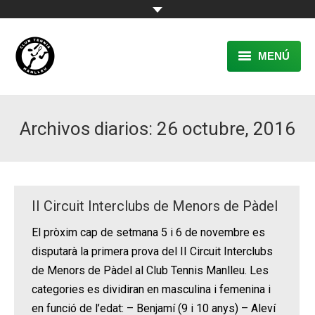
MENÚ
EL CLUB
Archivos diarios:
26 octubre, 2016
RESERVA
TENNIS
PÀDEL
II Circuit Interclubs de Menors de Pàdel
ACTIVITATS
El pròxim cap de setmana 5 i 6 de novembre es
disputarà la primera prova del II Circuit Interclubs
CONTACTE
de Menors de Pàdel al Club Tennis Manlleu. Les
categories es dividiran en masculina i femenina i
en funció de l’edat: – Benjamí (9 i 10 anys) – Aleví