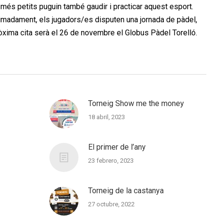
més petits puguin també gaudir i practicar aquest esport.
imadament, els jugadors/es disputen una jornada de pàdel,
ròxima cita serà el 26 de novembre el Globus Pàdel Torelló.
Torneig Show me the money
18 abril, 2023
El primer de l’any
23 febrero, 2023
Torneig de la castanya
27 octubre, 2022