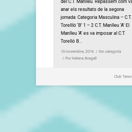
del C.T. Manlleu. Repassem com v
anar els resultats de la segona
jornada: Categoria Masculina – C.T.
Torellló ‘B’ 1 – 2 C.T. Manlleu ‘A’ El
Manlleu ‘A’ es va imposar al C.T.
Torelló B…
10 noviembre, 2016
Sin categoría
Por
Helena Aregall
Club Tenni