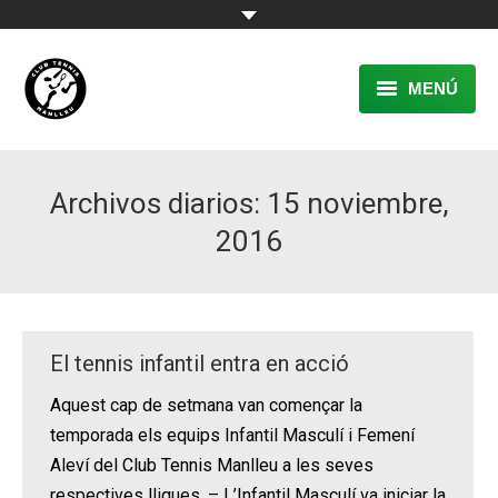
MENÚ
EL CLUB
Archivos diarios:
15 noviembre,
RESERVA
2016
TENNIS
PÀDEL
ACTIVITATS
El tennis infantil entra en acció
CONTACTE
Aquest cap de setmana van començar la
temporada els equips Infantil Masculí i Femení
Aleví del Club Tennis Manlleu a les seves
respectives lligues. – L’Infantil Masculí va iniciar la