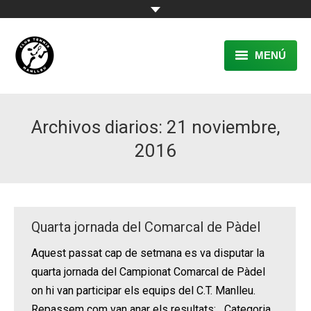
MENÚ
EL CLUB
Archivos diarios:
21 noviembre,
RESERVA
2016
TENNIS
PÀDEL
ACTIVITATS
Quarta jornada del Comarcal de Pàdel
CONTACTE
Aquest passat cap de setmana es va disputar la
quarta jornada del Campionat Comarcal de Pàdel
on hi van participar els equips del C.T. Manlleu.
Repassem com van anar els resultats: Categoria