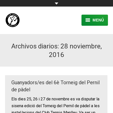
MENÚ
EL CLUB
Archivos diarios:
28 noviembre,
RESERVA
2016
TENNIS
PÀDEL
ACTIVITATS
Guanyadors/es del 6è Torneig del Pernil
de pàdel
CONTACTE
Els dies 25, 26 i 27 de novembre es va disputar la
sisena edició del Torneig del Pernil de pàdel a les
instal·lacions del Club Tennis Manlleu. Va ser un