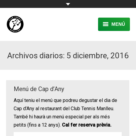
MENÚ
EL CLUB
Archivos diarios:
5 diciembre, 2016
RESERVA
TENNIS
PÀDEL
Menú de Cap d’Any
ACTIVITATS
Aquí teniu el menú que podreu degustar el dia de
Cap d’Any al restaurant del Club Tennis Manlleu.
CONTACTE
També hi haurà un menú especial per als més
petits (fins a 12 anys).
Cal fer reserva prèvia.