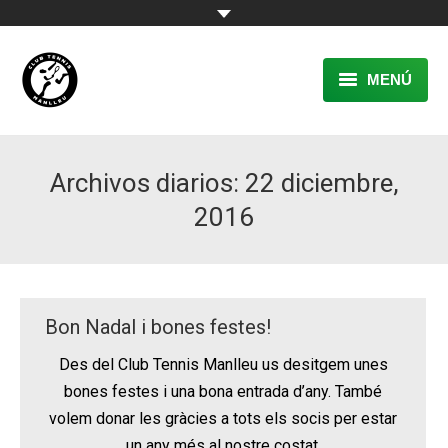
MENÚ
EL CLUB
Archivos diarios:
22 diciembre,
RESERVA
2016
TENNIS
PÀDEL
ACTIVITATS
Bon Nadal i bones festes!
CONTACTE
Des del Club Tennis Manlleu us desitgem unes
bones festes i una bona entrada d’any. També
volem donar les gràcies a tots els socis per estar
un any més al nostre costat.