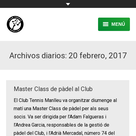
MENÚ
EL CLUB
Archivos diarios:
20 febrero, 2017
RESERVA
TENNIS
PÀDEL
Master Class de pàdel al Club
ACTIVITATS
El Club Tennis Manlleu va organitzar diumenge al
matí una Master Class de pàdel per als seus
CONTACTE
socis. Va ser dirigida per l’Adam Falgueras i
l’Andrea Garcia, responsables de la gestió de
pàdel del Club, i l’Adrià Mercadal, número 74 del