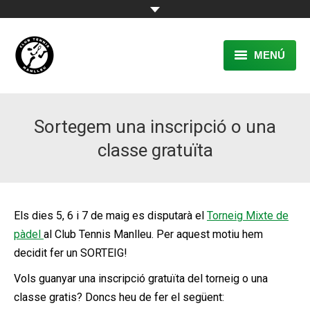
MENÚ
EL CLUB
Sortegem una inscripció o una
RESERVA
classe gratuïta
TENNIS
PÀDEL
Els dies 5, 6 i 7 de maig es disputarà el
Torneig Mixte de
ACTIVITATS
pàdel
al Club Tennis Manlleu. Per aquest motiu hem
CONTACTE
decidit fer un SORTEIG!
Vols guanyar una inscripció gratuïta del torneig o una
classe gratis? Doncs heu de fer el següent: