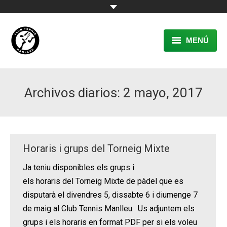
MENÚ
EL CLUB
Archivos diarios:
2 mayo, 2017
RESERVA
TENNIS
PÀDEL
Horaris i grups del Torneig Mixte
ACTIVITATS
Ja teniu disponibles els grups i
els horaris del Torneig Mixte de pàdel que es
CONTACTE
disputarà el divendres 5, dissabte 6 i diumenge 7
de maig al Club Tennis Manlleu. Us adjuntem els
grups i els horaris en format PDF per si els voleu