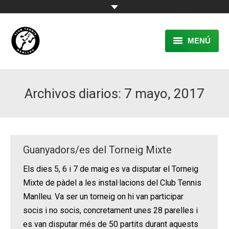
MENÚ
EL CLUB
Archivos diarios:
7 mayo, 2017
RESERVA
TENNIS
PÀDEL
Guanyadors/es del Torneig Mixte
ACTIVITATS
Els dies 5, 6 i 7 de maig es va disputar el Torneig
Mixte de pàdel a les instal·lacions del Club Tennis
CONTACTE
Manlleu. Va ser un torneig on hi van participar
socis i no socis, concretament unes 28 parelles i
es van disputar més de 50 partits durant aquests