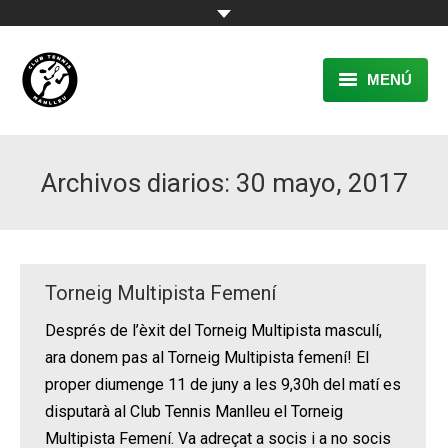
MENÚ
EL CLUB
Archivos diarios:
30 mayo, 2017
RESERVA
TENNIS
PÀDEL
Torneig Multipista Femení
ACTIVITATS
Després de l’èxit del Torneig Multipista masculí,
ara donem pas al Torneig Multipista femení! El
CONTACTE
proper diumenge 11 de juny a les 9,30h del matí es
disputarà al Club Tennis Manlleu el Torneig
Multipista Femení. Va adreçat a socis i a no socis