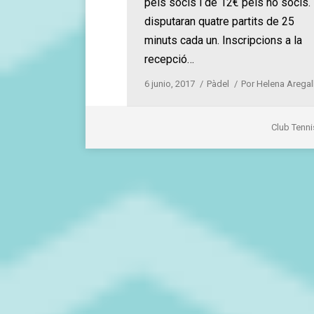
pels socis i de 12€ pels no socis.
disputaran quatre partits de 25
minuts cada un. Inscripcions a la
recepció…
6 junio, 2017
Pàdel
Por
Helena Aregal
Club Tenni