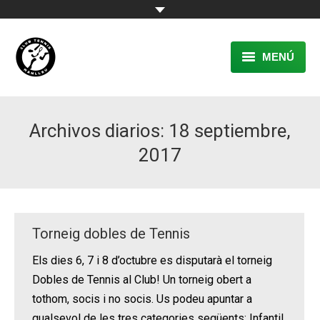
MENÚ
EL CLUB
Archivos diarios:
18 septiembre,
RESERVA
2017
TENNIS
PÀDEL
ACTIVITATS
Torneig dobles de Tennis
CONTACTE
Els dies 6, 7 i 8 d’octubre es disputarà el torneig
Dobles de Tennis al Club! Un torneig obert a
tothom, socis i no socis. Us podeu apuntar a
qualsevol de les tres categories següents: Infantil