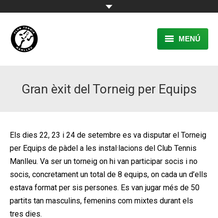
MENÚ
EL CLUB
Gran èxit del Torneig per Equips
RESERVA
TENNIS
PÀDEL
Els dies 22, 23 i 24 de setembre es va disputar el Torneig
per Equips de pàdel a les instal·lacions del Club Tennis
ACTIVITATS
Manlleu. Va ser un torneig on hi van participar socis i no
socis, concretament un total de 8 equips, on cada un d’ells
CONTACTE
estava format per sis persones. Es van jugar més de 50
partits tan masculins, femenins com mixtes durant els
tres dies.