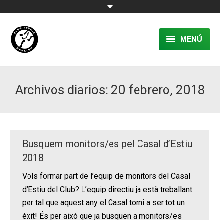
MENÚ
EL CLUB
Archivos diarios:
20 febrero, 2018
RESERVA
TENNIS
PÀDEL
Busquem monitors/es pel Casal d’Estiu
ACTIVITATS
2018
Vols formar part de l’equip de monitors del Casal
CONTACTE
d’Estiu del Club? L’equip directiu ja està treballant
per tal que aquest any el Casal torni a ser tot un
èxit! És per això que ja busquen a monitors/es