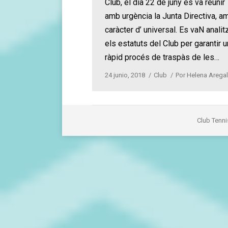
Club, el dia 22 de juny es va reunir
amb urgència la Junta Directiva, a
caràcter d’ universal. Es vaN analit
els estatuts del Club per garantir u
ràpid procés de traspàs de les…
24 junio, 2018
Club
Por
Helena Aregal
Club Tenni