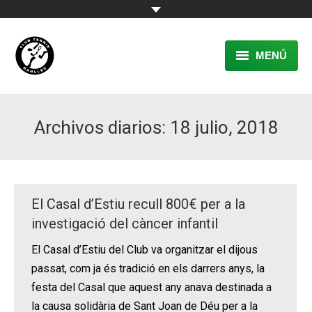
MENÚ
EL CLUB
Archivos diarios:
18 julio, 2018
RESERVA
TENNIS
PÀDEL
El Casal d’Estiu recull 800€ per a la
ACTIVITATS
investigació del càncer infantil
El Casal d’Estiu del Club va organitzar el dijous
CONTACTE
passat, com ja és tradició en els darrers anys, la
festa del Casal que aquest any anava destinada a
la causa solidària de Sant Joan de Déu per a la