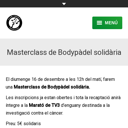
MENÚ
EL CLUB
Masterclass de Bodypàdel solidària
RESERVA
TENNIS
PÀDEL
El diumenge 16 de desembre a les 12h del matí, farem
una
Masterclass de Bodypàdel solidària.
ACTIVITATS
Les inscripcions ja estan obertes i tota la recaptació anirà
CONTACTE
íntegre a la
Marató de TV3
d’enguany destinada a la
investigació contra el càncer.
Preu: 5€ solidaris