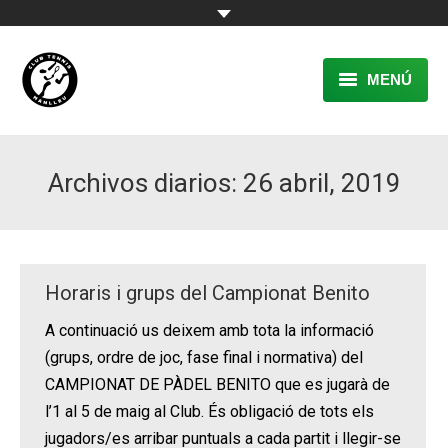
MENÚ
EL CLUB
Archivos diarios:
26 abril, 2019
RESERVA
TENNIS
PÀDEL
Horaris i grups del Campionat Benito
ACTIVITATS
A continuació us deixem amb tota la informació
(grups, ordre de joc, fase final i normativa) del
CONTACTE
CAMPIONAT DE PÀDEL BENITO que es jugarà de
l’1 al 5 de maig al Club. És obligació de tots els
jugadors/es arribar puntuals a cada partit i llegir-se