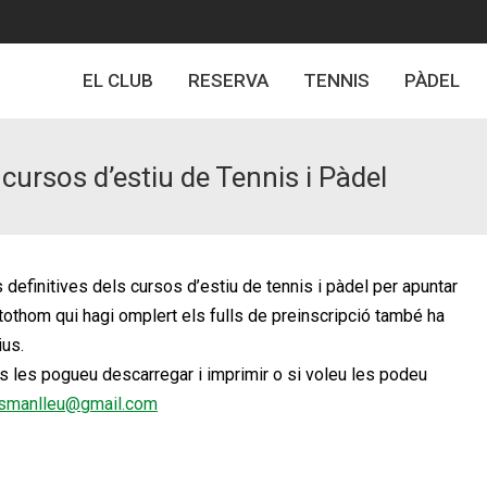
EL CLUB
RESERVA
TENNIS
PÀDEL
 cursos d’estiu de Tennis i Pàdel
 definitives dels cursos d’estiu de tennis i pàdel per apuntar
tothom qui hagi omplert els fulls de preinscripció també ha
ius.
s les pogueu descarregar i imprimir o si voleu les podeu
ismanlleu@gmail.com