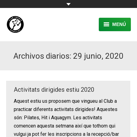
MENÚ
EL CLUB
Archivos diarios:
29 junio, 2020
RESERVA
TENNIS
PÀDEL
Activitats dirigides estiu 2020
ACTIVITATS
Aquest estiu us proposem que vingueu al Club a
practicar diferents activitats dirigides! Aquestes
CONTACTE
són: Pilates, Hit i Aquagym. Les activitats
comencen aquesta setmana així que tothom qui
vulgui ja pot fer les inscripcions a la recepció/bar