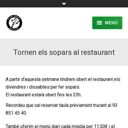
MENÚ
EL CLUB
Tornen els sopars al restaurant
RESERVA
TENNIS
PÀDEL
A partir d’aquesta setmana tindrem obert el restaurant els
divendres i dissabtes per fer sopars.
ACTIVITATS
El restaurant estarà obert fins les 23h.
CONTACTE
Recordeu que cal reservar taula prèviament trucant al 93
851 45 40.
També oferim el menú diari cada migdia per 11,50€ i el