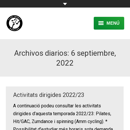
MENÚ
EL CLUB
Archivos diarios:
6 septiembre,
RESERVA
2022
TENNIS
PÀDEL
ACTIVITATS
Activitats dirigides 2022/23
CONTACTE
A continuació podeu consultar les activitats
dirigides d’aquesta temporada 2022/23: Pilates,
Hit/GAC, Zumdance i spinning (Amm cycling). *
Possibilitat d’estudiar més horaris sota demanda.