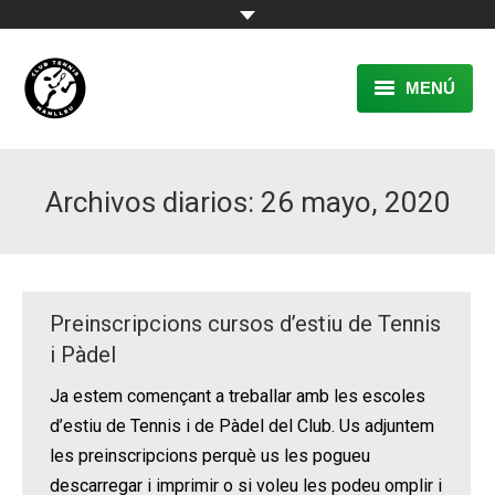
MENÚ
EL CLUB
Archivos diarios:
26 mayo, 2020
RESERVA
TENNIS
PÀDEL
Preinscripcions cursos d’estiu de Tennis
ACTIVITATS
i Pàdel
Ja estem començant a treballar amb les escoles
CONTACTE
d’estiu de Tennis i de Pàdel del Club. Us adjuntem
les preinscripcions perquè us les pogueu
descarregar i imprimir o si voleu les podeu omplir i