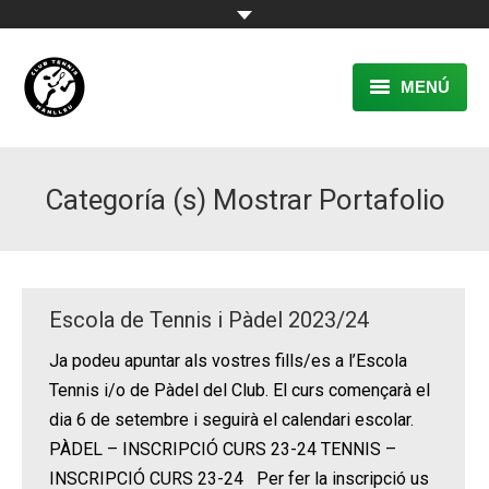
MENÚ
EL CLUB
Categoría (s) Mostrar Portafolio
RESERVA
TENNIS
PÀDEL
Escola de Tennis i Pàdel 2023/24
ACTIVITATS
Ja podeu apuntar als vostres fills/es a l’Escola
Tennis i/o de Pàdel del Club. El curs començarà el
CONTACTE
dia 6 de setembre i seguirà el calendari escolar.
PÀDEL – INSCRIPCIÓ CURS 23-24 TENNIS –
INSCRIPCIÓ CURS 23-24 Per fer la inscripció us