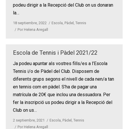
podeu dirigir a la Recepció del Club on us donaran
la…
18 septiembre, 2022
Escola
,
Pàdel
,
Tennis
Por
Helena Aregall
Escola de Tennis i Pàdel 2021/22
Ja podeu apuntar als vostres fills/es a l’Escola
Tennis i/o de Pàdel del Club. Disposem de
diferents grups segons el nivell de cada nen/a tan
en tennis com en pàdel. S’ha de pagar una
matrícula de 20€ que inclou una dessuadora. Per
fer la inscripció us podeu dirigir a la Recepció del
Club on us…
2 septiembre, 2021
Escola
,
Pàdel
,
Tennis
Por
Helena Aregall