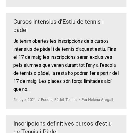
Cursos intensius d’Estiu de tennis i
pàdel
Ja tenim obertes les inscripcions dels cursos
intensius de pàdel i de tennis d’aquest estiu. Fins
el 17 de maig les inscripcions seran exclusives
pels alumnes que venen durant tot l’any a l’escola
de tennis o pàdel, la resta ho podran fer a partir del
17 de maig. Les places són força limitades així
que no…
5 mayo, 2021
Escola
,
Pàdel
,
Tennis
Por
Helena Aregall
Inscripcions definitives cursos d’estiu
de Tennis i Pàdel