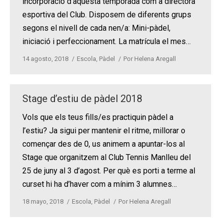
incorporació d’aquesta temporada com a directora
esportiva del Club. Disposem de diferents grups
segons el nivell de cada nen/a: Mini-pàdel,
iniciació i perfeccionament. La matrícula el mes…
14 agosto, 2018
Escola
,
Pàdel
Por
Helena Aregall
Stage d’estiu de pàdel 2018
Vols que els teus fills/es practiquin pàdel a
l’estiu? Ja sigui per mantenir el ritme, millorar o
començar des de 0, us animem a apuntar-los al
Stage que organitzem al Club Tennis Manlleu del
25 de juny al 3 d’agost. Per què es porti a terme al
curset hi ha d’haver com a mínim 3 alumnes…
18 mayo, 2018
Escola
,
Pàdel
Por
Helena Aregall