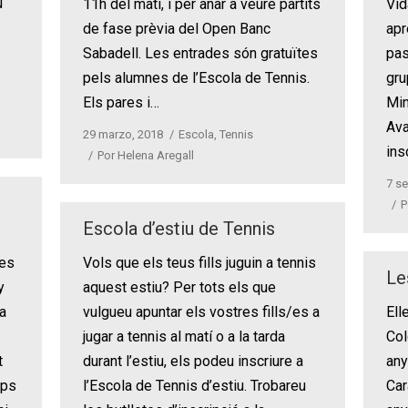
u
11h del matí, i per anar a veure partits
Vid
de fase prèvia del Open Banc
apr
Sabadell. Les entrades són gratuïtes
pas
pels alumnes de l’Escola de Tennis.
gru
Els pares i…
Min
Ava
29 marzo, 2018
Escola
,
Tennis
ins
Por
Helena Aregall
7 s
P
Escola d’estiu de Tennis
/es
Vols que els teus fills juguin a tennis
Le
y
aquest estiu? Per tots els que
 a
vulgueu apuntar els vostres fills/es a
Ell
jugar a tennis al matí o a la tarda
Col
t
durant l’estiu, els podeu inscriure a
any
ups
l’Escola de Tennis d’estiu. Trobareu
Car