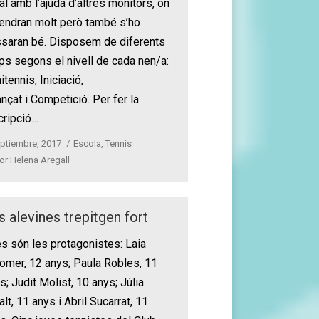
al amb l’ajuda d’altres monitors, on
endran molt però també s’ho
saran bé. Disposem de diferents
ps segons el nivell de cada nen/a:
itennis, Iniciació,
nçat i Competició. Per fer la
cripció…
eptiembre, 2017
Escola
,
Tennis
or
Helena Aregall
s alevines trepitgen fort
es són les protagonistes: Laia
omer, 12 anys; Paula Robles, 11
s; Judit Molist, 10 anys; Júlia
alt, 11 anys i Abril Sucarrat, 11