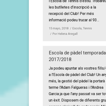
l’Escola de Tennis d’estiu. Trobare
les butlletes d’inscripció a la
recepció del Club! Per més
informació podeu trucar al 93…
15 mayo, 2018
Escola
,
Tennis
Por
Helena Aregall
Escola de pàdel temporada
2017/2018
Ja podeu apuntar als vostres fills
a l’Escola de pàdel del Club! Un an
més, la gestió del pàdel la portarà
terme l’Adam Falgueras i l’Andrea
Garcia ja que l’any passat va ser to
un èxit. Disposem de diferents gr