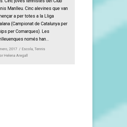
s. Cinc joves tennistes del Club
nis Manlleu. Cinc alevines que van
ençar a per totes a la Lliga
alana (Campionat de Catalunya per
ips per Comarques). Les
nlleuenques només han…
nero, 2017
Escola
,
Tennis
or
Helena Aregall