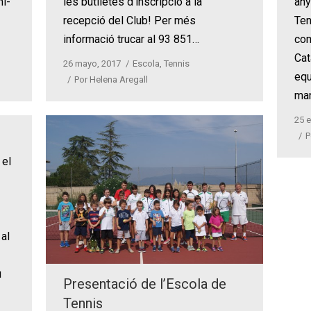
ni-
les butlletes d’inscripció a la
any
recepció del Club! Per més
Ten
informació trucar al 93 851…
com
Cat
26 mayo, 2017
Escola
,
Tennis
equ
Por
Helena Aregall
ma
25 e
P
 el
 al
u
Presentació de l’Escola de
Tennis