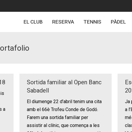
EL CLUB
RESERVA
TENNIS
PÀDEL
ortafolio
018
Sortida familiar al Open Banc
Es
Sabadell
20
nis
El diumenge 22 d’abril tenim una cita
Ja 
s a
amb el 66è Trofeu Conde de Godó.
a l
Farem una sortida familiar per
més
assistir al clínic, que comença a les
cla