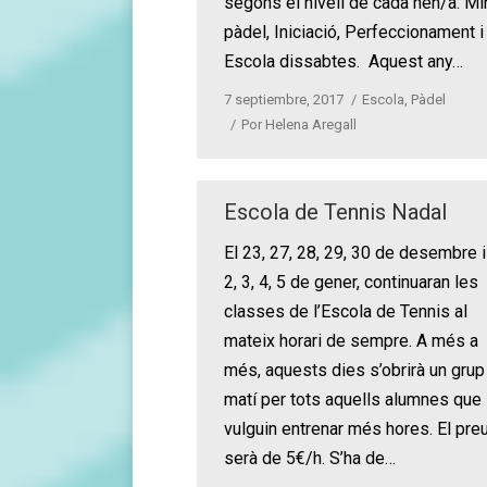
segons el nivell de cada nen/a: Mi
pàdel, Iniciació, Perfeccionament i
Escola dissabtes. Aquest any…
7 septiembre, 2017
Escola
,
Pàdel
Por
Helena Aregall
Escola de Tennis Nadal
El 23, 27, 28, 29, 30 de desembre i
2, 3, 4, 5 de gener, continuaran les
classes de l’Escola de Tennis al
mateix horari de sempre. A més a
més, aquests dies s’obrirà un grup
matí per tots aquells alumnes que
vulguin entrenar més hores. El pre
serà de 5€/h. S’ha de…