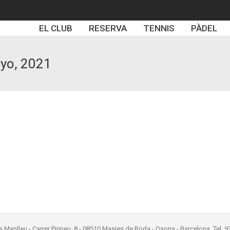
EL CLUB
RESERVA
TENNIS
PÀDEL
yo, 2021
rant
 obert el restaurant els divendres i dissabtes per fer sopars.
23h.
èviament trucant al 93 851 45 40.
igdia per 11,50€ i el menú cap de setmana per 16€.
elena Aregall
s Manlleu - Carrer Pirineu, 8 - 08510 Masies de Roda - Osona - Barcelona. Tel. 9