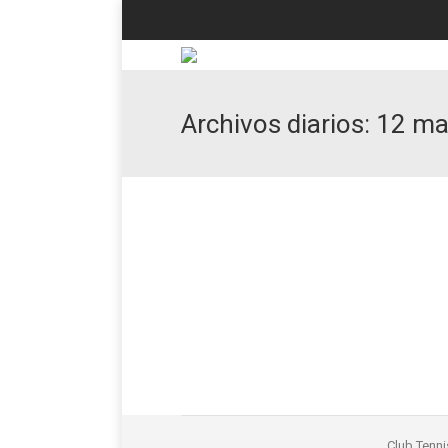
Archivos diarios:
12 ma
Tornen els sopars al restau
A partir d’aquesta setmana tindrem
El restaurant estarà obert fins les 
Recordeu que cal reservar taula pr
També oferim el menú diari cada m
12 mayo, 2021
Club
,
Restaurant
Por
H
Club Tenni