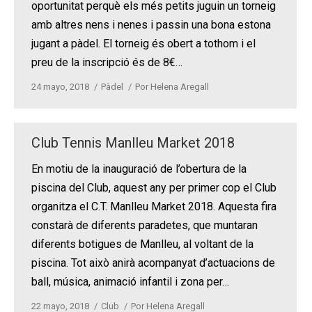
oportunitat perquè els més petits juguin un torneig
amb altres nens i nenes i passin una bona estona
jugant a pàdel. El torneig és obert a tothom i el
preu de la inscripció és de 8€…
24 mayo, 2018
Pàdel
Por
Helena Aregall
Club Tennis Manlleu Market 2018
En motiu de la inauguració de l’obertura de la
piscina del Club, aquest any per primer cop el Club
organitza el C.T. Manlleu Market 2018. Aquesta fira
constarà de diferents paradetes, que muntaran
diferents botigues de Manlleu, al voltant de la
piscina. Tot això anirà acompanyat d’actuacions de
ball, música, animació infantil i zona per…
22 mayo, 2018
Club
Por
Helena Aregall