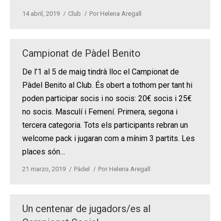
14 abril, 2019
Club
Por
Helena Aregall
Campionat de Pàdel Benito
De l’1 al 5 de maig tindrà lloc el Campionat de
Pàdel Benito al Club. És obert a tothom per tant hi
poden participar socis i no socis: 20€ socis i 25€
no socis. Masculí i Femení. Primera, segona i
tercera categoria. Tots els participants rebran un
welcome pack i jugaran com a mínim 3 partits. Les
places són…
21 marzo, 2019
Pàdel
Por
Helena Aregall
Un centenar de jugadors/es al