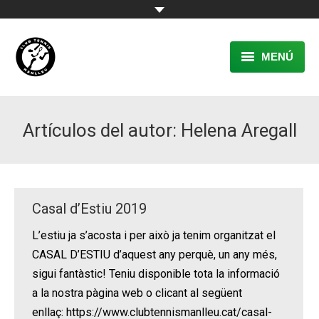
MENÚ
EL CLUB
Artículos del autor:
Helena Aregall
RESERVA
TENNIS
PÀDEL
Casal d’Estiu 2019
ACTIVITATS
L’estiu ja s’acosta i per això ja tenim organitzat el
CASAL D’ESTIU d’aquest any perquè, un any més,
CONTACTE
sigui fantàstic! Teniu disponible tota la informació
a la nostra pàgina web o clicant al següent
enllaç: https://www.clubtennismanlleu.cat/casal-