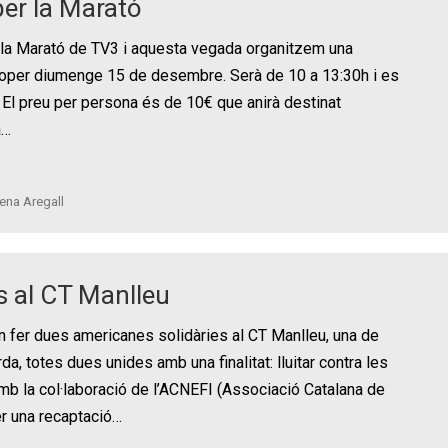
per la Marató
 la Marató de TV3 i aquesta vegada organitzem una
roper diumenge 15 de desembre. Serà de 10 a 13:30h i es
. El preu per persona és de 10€ que anirà destinat
a…
ena Aregall
s al CT Manlleu
an fer dues americanes solidàries al CT Manlleu, una de
rda, totes dues unides amb una finalitat: lluitar contra les
b la col·laboració de l’ACNEFI (Associació Catalana de
er una recaptació…