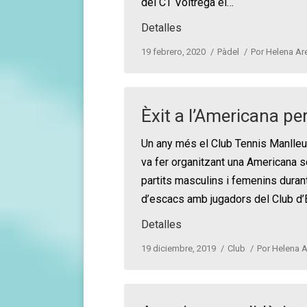
del CT Voltregà el…
Detalles
19 febrero, 2020
Pàdel
Por
Helena Are
Èxit a l’Americana pe
Un any més el Club Tennis Manlleu
va fer organitzant una Americana s
partits masculins i femenins duran
d’escacs amb jugadors del Club d
Detalles
19 diciembre, 2019
Club
Por
Helena A