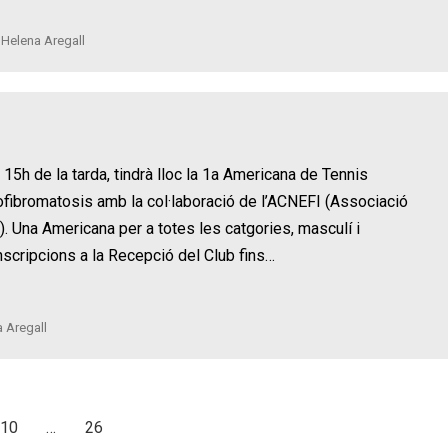
r
Helena Aregall
5h de la tarda, tindrà lloc la 1a Americana de Tennis
eurofibromatosis amb la col·laboració de l’ACNEFI (Associació
. Una Americana per a totes les catgories, masculí i
nscripcions a la Recepció del Club fins…
 Aregall
10
…
26