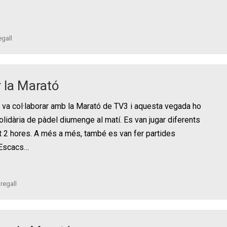
gall
r la Marató
 va col·laborar amb la Marató de TV3 i aquesta vegada ho
olidària de pàdel diumenge al matí. Es van jugar diferents
t 2 hores. A més a més, també es van fer partides
’Escacs…
regall