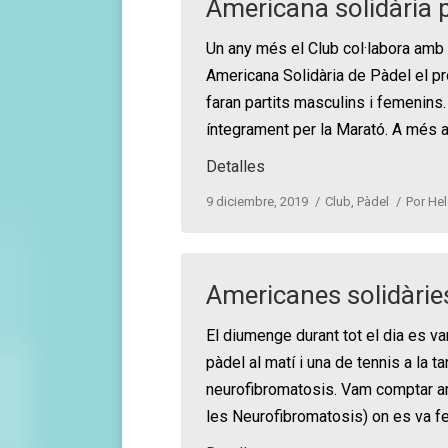
Americana solidària 
Un any més el Club col·labora amb
Americana Solidària de Pàdel el p
faran partits masculins i femenins
íntegrament per la Marató. A més 
Detalles
9 diciembre, 2019
Club
,
Pàdel
Por
Hel
Americanes solidàrie
El diumenge durant tot el dia es v
pàdel al matí i una de tennis a la ta
neurofibromatosis. Vam comptar am
les Neurofibromatosis) on es va f