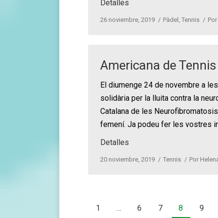
Detalles
26 noviembre, 2019
Pàdel
,
Tennis
Po
Americana de Tennis
El diumenge 24 de novembre a les 1
solidària per la lluita contra la n
Catalana de les Neurofibromatosis)
femení. Ja podeu fer les vostres i
Detalles
20 noviembre, 2019
Tennis
Por
Helena
1
…
6
7
8
9