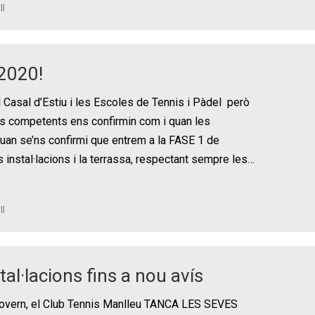
ll
2020!
l Casal d’Estiu i les Escoles de Tennis i Pàdel però
ats competents ens confirmin com i quan les
 quan se’ns confirmi que entrem a la FASE 1 de
 instal·lacions i la terrassa, respectant sempre les…
ll
al·lacions fins a nou avís
 Govern, el Club Tennis Manlleu TANCA LES SEVES