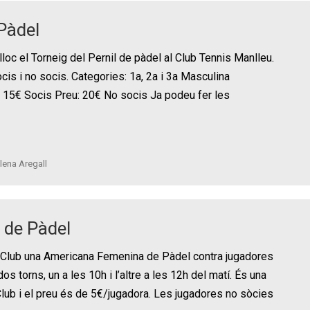
 Pàdel
lloc el Torneig del Pernil de pàdel al Club Tennis Manlleu.
cis i no socis. Categories: 1a, 2a i 3a Masculina
: 15€ Socis Preu: 20€ No socis Ja podeu fer les
lena Aregall
 de Pàdel
 Club una Americana Femenina de Pàdel contra jugadores
os torns, un a les 10h i l’altre a les 12h del matí. És una
ub i el preu és de 5€/jugadora. Les jugadores no sòcies