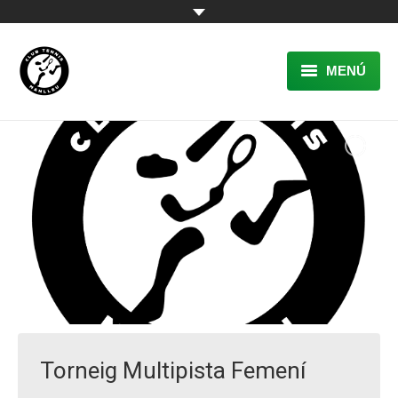
MENÚ
EL CLUB
RESERVA
TENNIS
PÀDEL
ACTIVITATS
CONTACTE
Torneig Multipista Femení