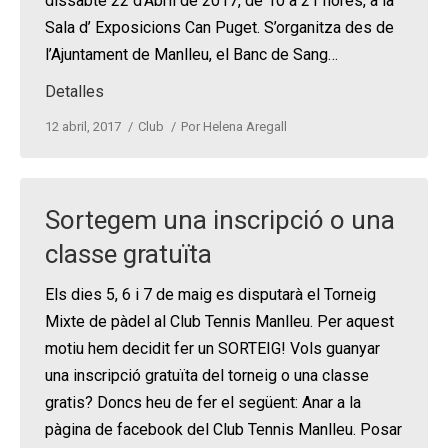
dissabte 22 d’Abril de 2017, de 10 a 21 hores, a la
Sala d’ Exposicions Can Puget. S’organitza des de
l’Ajuntament de Manlleu, el Banc de Sang…
Detalles
12 abril, 2017
Club
Por
Helena Aregall
Sortegem una inscripció o una
classe gratuïta
Els dies 5, 6 i 7 de maig es disputarà el Torneig
Mixte de pàdel al Club Tennis Manlleu. Per aquest
motiu hem decidit fer un SORTEIG! Vols guanyar
una inscripció gratuïta del torneig o una classe
gratis? Doncs heu de fer el següent: Anar a la
pàgina de facebook del Club Tennis Manlleu. Posar