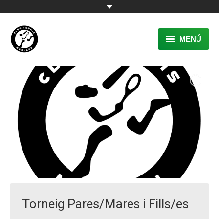
MENÚ
EL CLUB
RESERVA
TENNIS
PÀDEL
ACTIVITATS
CONTACTE
Torneig Pares/Mares i Fills/es